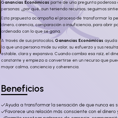
Ganancias Económicas
parte de una pregunta poderosa qu
personas: ¿por qué, aun teniendo recursos, seguimos sint
Esta propuesta acompaña el proceso de transformar la pe
dinero, carencia, comparación o insuficiencia, para abrir 
ordenada con lo que se gana.
A través de sus protocolos,
Ganancias Económicas
ayuda a
la que una persona mide su valor, su esfuerzo y sus resul
estable, clara y expansiva. Cuando cambia esa raíz, el di
constante y empieza a convertirse en un recurso que puede
mayor calma, conciencia y coherencia.
Beneficios
Ayuda a transformar la sensación de que nunca es su
Favorece una relación más consciente con el dinero 
Permite resetear patrones de carencia, comparación 