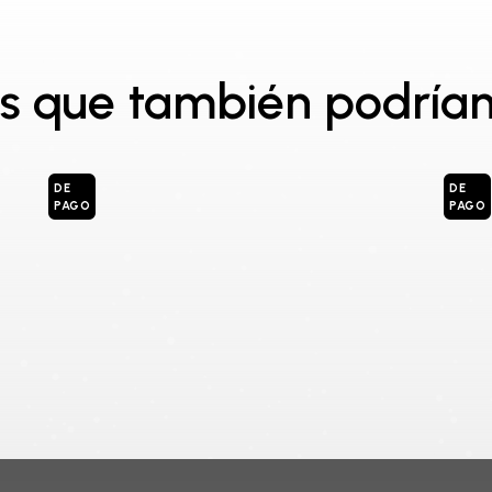
Con
Comprar
Ser
me
s que también podrían
r
DE
DE
PAGO
PAGO