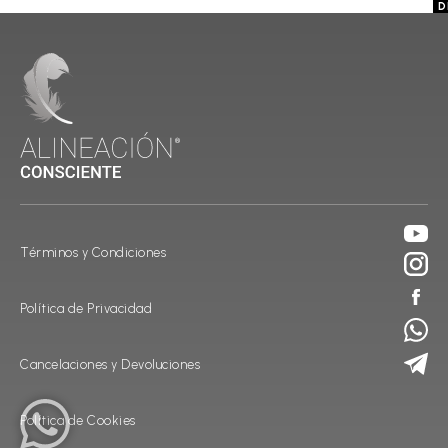
D
D
D
P
P
P
Términos y Condiciones
Política de Privacidad
Cancelaciones y Devoluciones
Política de Cookies