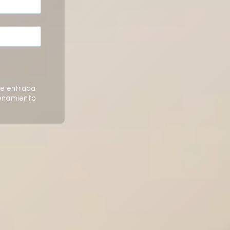
de entrada
denamiento