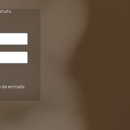
uito...
a de entrada